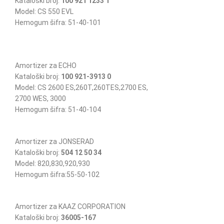
Kataloški broj:
100 921 1233 1
Model: CS 550 EVL
Hemogum šifra: 51-40-101
Amortizer za ECHO
Kataloški broj:
100 921-3913 0
Model: CS 2600 ES,260T,260TES,2700 ES,
2700 WES, 3000
Hemogum šifra: 51-40-104
Amortizer za JONSERAD
Kataloški broj:
504 12 50 34
Model: 820,830,920,930
Hemogum šifra:55-50-102
Amortizer za KAAZ CORPORATION
Kataloški broj:
36005-167