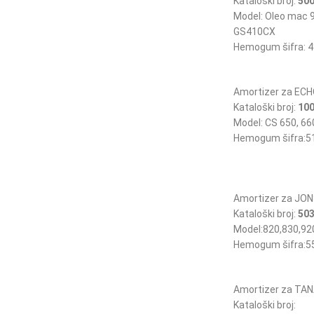
Kataloški broj:
50
Model: Oleo mac 
GS410CX
Hemogum šifra: 4
Amortizer za EC
Kataloški broj:
100
Model: CS 650, 66
Hemogum šifra:5
Amortizer za JO
Kataloški broj:
503
Model:820,830,92
Hemogum šifra:5
Amortizer za TA
Kataloški broj: