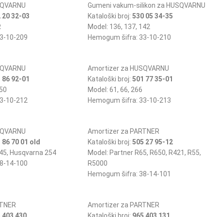
SQVARNU
Gumeni vakum-silikon za HUSQVARNU
 20 32-03
Kataloški broj:
530 05 34-35
R
Model: 136, 137, 142
3-10-209
Hemogum šifra: 33-10-210
SQVARNU
Amortizer za HUSQVARNU
 86 92-01
Kataloški broj:
501 77 35-01
350
Model: 61, 66, 266
3-10-212
Hemogum šifra: 33-10-213
SQVARNU
Amortizer za PARTNER
 86 70 01 old
Kataloški broj:
505 27 95-12
545, Husqvarna 254
Model: Partner R65, R650, R421, R55,
8-14-100
R5000
Hemogum šifra: 38-14-101
RTNER
Amortizer za PARTNER
 403 430
Kataloški broj:
965 403 131