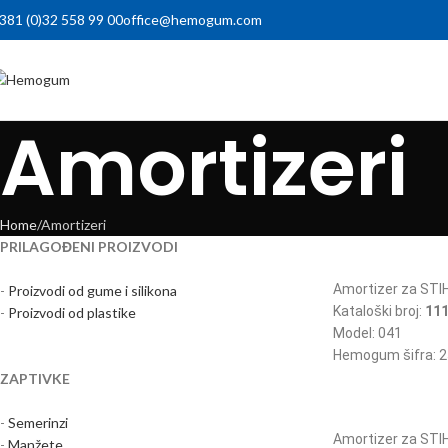
381 (0)32 558 99 00
office@hemogum.com
Amortizeri
Home
Amortizeri
PRILAGOĐENI PROIZVODI
Amortizer za STI
-
Proizvodi od gume i silikona
Kataloški broj:
111
-
Proizvodi od plastike
Model: 041
Hemogum šifra: 2
ZAPTIVKE
-
Semerinzi
Amortizer za STI
-
Manžete