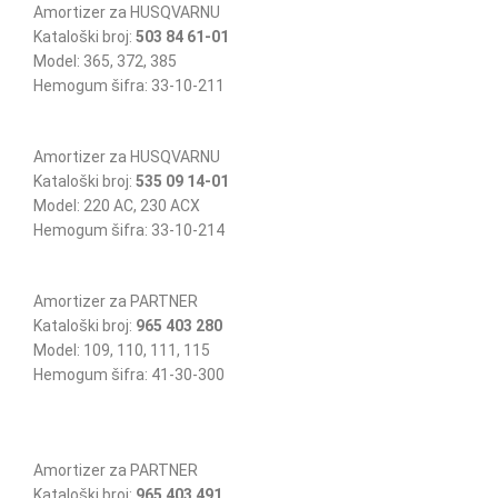
Amortizer za HUSQVARNU
Kataloški broj:
503 84 61-01
Model: 365, 372, 385
Hemogum šifra: 33-10-211
Amortizer za HUSQVARNU
Kataloški broj:
535 09 14-01
Model: 220 AC, 230 ACX
Hemogum šifra: 33-10-214
Amortizer za PARTNER
Kataloški broj:
965 403 280
Model: 109, 110, 111, 115
Hemogum šifra: 41-30-300
Amortizer za PARTNER
Kataloški broj:
965 403 491