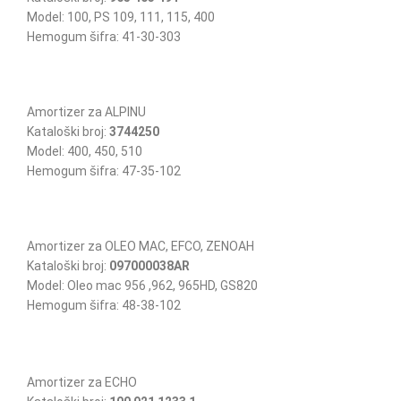
Model: 100, PS 109, 111, 115, 400
Hemogum šifra: 41-30-303
Amortizer za ALPINU
Kataloški broj:
3744250
Model: 400, 450, 510
Hemogum šifra: 47-35-102
Amortizer za OLEO MAC, EFCO, ZENOAH
Kataloški broj:
097000038AR
Model: Oleo mac 956 ,962, 965HD, GS820
Hemogum šifra: 48-38-102
Amortizer za ECHO