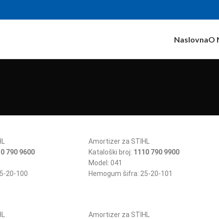
Naslovna
O 
HL
Amortizer za STIHL
0 790 9600
Kataloški broj:
1110 790 9900
Model: 041
5-20-100
Hemogum šifra: 25-20-101
HL
Amortizer za STIHL