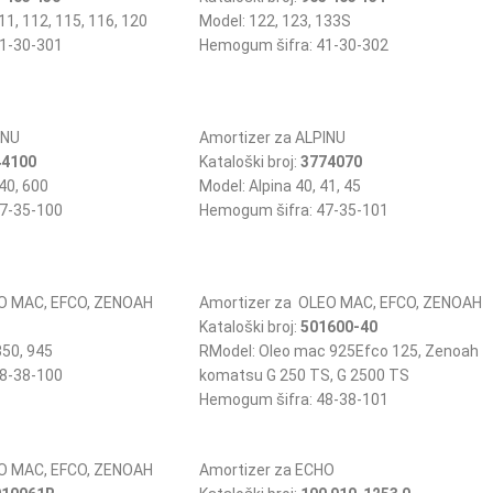
11, 112, 115, 116, 120
Model: 122, 123, 133S
1-30-301
Hemogum šifra: 41-30-302
INU
Amortizer za ALPINU
44100
Kataloški broj:
3774070
40, 600
Model: Alpina 40, 41, 45
7-35-100
Hemogum šifra: 47-35-101
EO MAC, EFCO, ZENOAH
Amortizer za OLEO MAC, EFCO, ZENOAH
Kataloški broj:
501600-40
350, 945
RModel: Oleo mac 925Efco 125, Zenoah
8-38-100
komatsu G 250 TS, G 2500 TS
Hemogum šifra: 48-38-101
EO MAC, EFCO, ZENOAH
Amortizer za ECHO