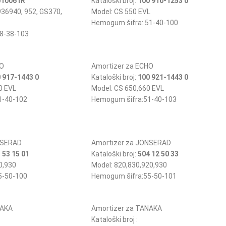
010061R
Kataloški broj:
100 910-1253 0
936940, 952, GS370,
Model: CS 550 EVL
Hemogum šifra: 51-40-100
8-38-103
HO
Amortizer za ECHO
 917-1443 0
Kataloški broj:
100 921-1443 0
0 EVL
Model: CS 650,660 EVL
1-40-102
Hemogum šifra:51-40-103
NSERAD
Amortizer za JONSERAD
 53 15 01
Kataloški broj:
504 12 50 33
0,930
Model: 820,830,920,930
5-50-100
Hemogum šifra:55-50-101
NAKA
Amortizer za TANAKA
Kataloški broj :