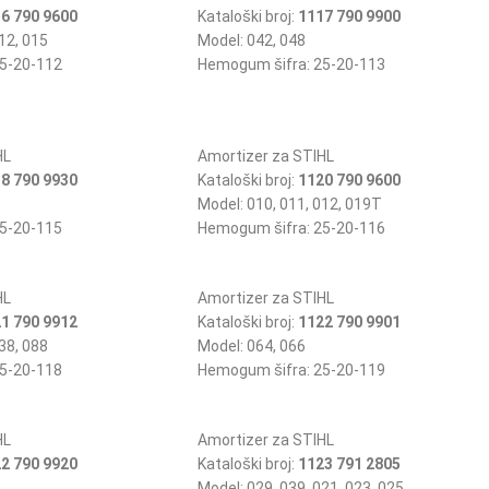
6 790 9600
Kataloški broj:
1117 790 9900
12, 015
Model: 042, 048
5-20-112
Hemogum šifra: 25-20-113
HL
Amortizer za STIHL
8 790 9930
Kataloški broj:
1120 790 9600
Model: 010, 011, 012, 019T
5-20-115
Hemogum šifra: 25-20-116
HL
Amortizer za STIHL
1 790 9912
Kataloški broj:
1122 790 9901
38, 088
Model: 064, 066
5-20-118
Hemogum šifra: 25-20-119
HL
Amortizer za STIHL
2 790 9920
Kataloški broj:
1123 791 2805
Model: 029, 039, 021, 023, 025