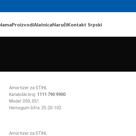
Nama
Proizvodi
Alatnica
Naruči
Kontakt
Srpski
Amortizer za STIHL
Kataloški broj:
1111 790 9900
Model: 050, 051
Hemogum šifra: 25-20-102
Amortizer za STIHL